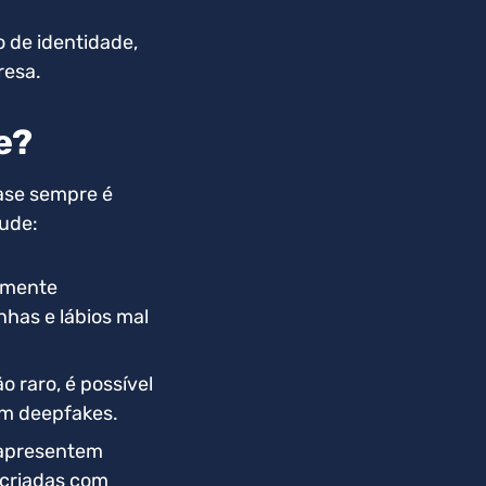
o de identidade,
resa.
e?
uase sempre é
aude:
emente
has e lábios mal
o raro, é possível
 em deepfakes.
 apresentem
 criadas com