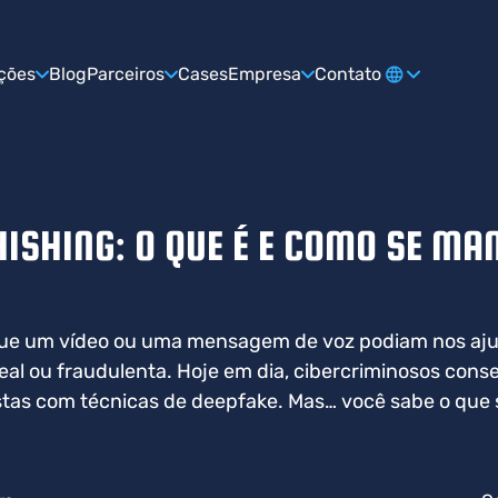
ções
Blog
Parceiros
Cases
Empresa
Contato
ISHING: O QUE É E COMO SE MA
ue um vídeo ou uma mensagem de voz podiam nos ajud
real ou fraudulenta. Hoje em dia, cibercriminosos cons
istas com técnicas de deepfake. Mas… você sabe o que 