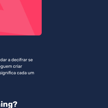
ar a decifrar se
eguem criar
significa cada um
hing?