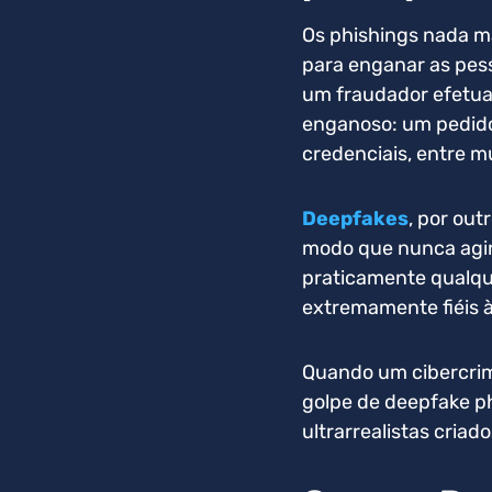
Os phishings nada m
para enganar as pess
um fraudador efetua
enganoso: um pedido
credenciais, entre m
Deepfakes
, por ou
modo que nunca agira
praticamente qualqu
extremamente fiéis à
Quando um cibercrim
golpe de deepfake p
ultrarrealistas criado