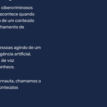
 cibercriminosos
g acontece quando
io de um conteúdo
ilhamento de
pessoas agindo de um
ncia artificial,
 de voz
conhece.
ernauta, chamamos o
conteúdos