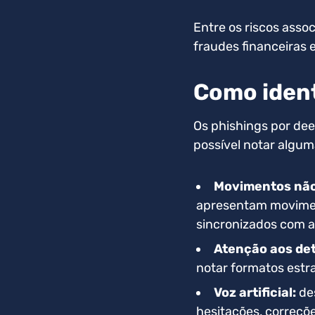
Entre os riscos asso
fraudes financeiras 
Como ident
Os phishings por dee
possível notar algum
Movimentos não 
apresentam moviment
sincronizados com a
Atenção aos det
notar formatos estr
Voz artificial:
des
hesitações, correçõe