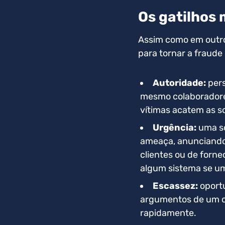
Os gatilhos
Assim como em outro
para tornar a fraude
Autoridade:
pers
mesmo colaboradore
vítimas acatem as so
Urgência:
uma so
ameaça, anunciando
clientes ou de forne
algum sistema se um
Escassez:
oport
argumentos de um c
rapidamente.